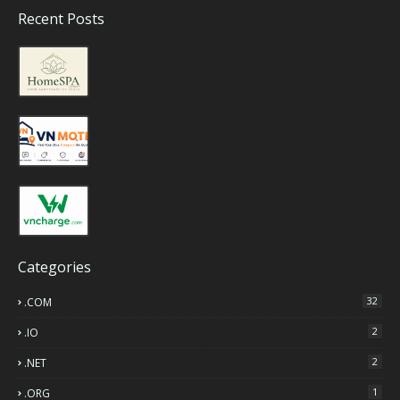
Recent Posts
Categories
32
.COM
2
.IO
2
.NET
1
.ORG