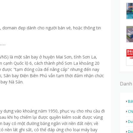
e
ả, domain đẹp dành cho người bán vé, hoặc thông tin
----
VNS) là một sân bay ở huyện Mai Sơn, tỉnh Sơn La,
m cạnh Quốc lộ 6, cách thành phố Sơn La khoảng 20
y được "tạm đóng cửa để nâng cấp" nhưng đến nay
i, Sân bay Điện Biên Phủ vẫn tạm thời đảm nhận chức
 bay Nà Sản.
Danh
Bấ
y dựng vào khoảng năm 1950, phục vụ cho nhu cầu đi
CN
 sau khi họ chiếm lại được quyền kiểm soát được vùng
Du
sân bay có một đường băng ngắn với nền đất nện; về
 nền lát ghi sắt, có thể đáp ứng cho loại máy bay
Dị