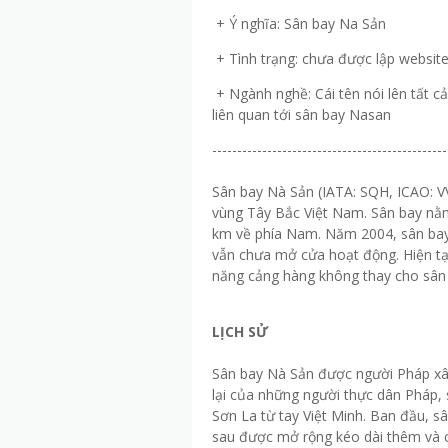
+ Ý nghĩa: Sân bay Na Sản
+ Tình trạng: chưa được lập websit
+ Ngành nghề: Cái tên nói lên tất c
liên quan tới sân bay Nasan
-----------------------------------------------
Sân bay Nà Sản (IATA: SQH, ICAO: V
vùng Tây Bắc Việt Nam. Sân bay nằ
km về phía Nam. Năm 2004, sân ba
vẫn chưa mở cửa hoạt động. Hiện tạ
năng cảng hàng không thay cho sân
LỊCH SỬ
Sân bay Nà Sản được người Pháp xâ
lại của những người thực dân Pháp,
Sơn La từ tay Việt Minh. Ban đầu, 
sau được mở rộng kéo dài thêm và có