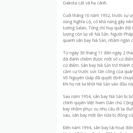
Dakota cất và hạ cánh.
Cuối tháng 10 năm 1952, trước sự u
vùng Nghĩa Lộ, có khả năng gây nên
tướng Salan, Tổng chỉ huy quân đội 
lượng còn lại về Nà Sản. Người Phá
quanh sân bay Nà Sản, nhằm ngăn ch
Từ ngày 30 tháng 11 đến ngày 2 thá
đã đánh chiếm được một số cứ điểm
cứ điểm. Sân bay Nà Sản trở thành 
cầm cự trước sức tấn công của quân 
Võ Nguyên Giáp đã quyết định chuyể
khi họ rút lui khỏi Nà Sản vào đầu n
Sau năm 1954, sân bay Nà Sản bị bỏ
chính quyền Việt Nam Dân chủ Cộng 
bay nhằm phục vụ nhu cầu đi lại đư
sau, sân bay một lần nữa bị đóng cửa
Đến năm 1994, sân bay tái hoạt độn