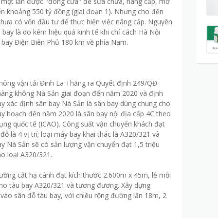
 một lần được "đóng cửa" để sửa chữa, nâng cấp, mở
ến khoảng 550 tỷ đồng (giai đoạn 1). Nhưng cho đến
hưa có vốn đầu tư để thực hiện việc nâng cấp. Nguyên
 bay là do kém hiệu quả kinh tế khi chỉ cách Hà Nội
 bay Điện Biên Phủ 180 km về phía Nam.
hông vận tải Đinh La Thăng ra Quyết định 249/QĐ-
hàng không Nà Sản giai đoạn đến năm 2020 và định
y xác định sân bay Nà Sản là sân bay dùng chung cho
uy hoạch đến năm 2020 là sân bay nội địa cấp 4C theo
ng quốc tế (ICAO). Công suất vận chuyển khách đạt
đỗ là 4 vị trí; loại máy bay khai thác là A320/321 và
 Nà Sản sẽ có sản lượng vận chuyển đạt 1,5 triệu
ho loại A320/321.
ường cất hạ cánh đạt kích thước 2.600m x 45m, lề mỗi
cho tàu bay A320/321 và tương đương. Xây dựng
vào sân đỗ tàu bay, với chiều rộng đường lăn 18m, 2