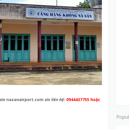
ain
nasanairport.com
xin liên hệ:
0944437755 hoặc
Popul