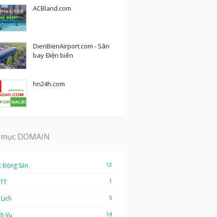
ACBland.com
DienBienAirport.com - Sân
bay Điện biên
hn24h.com
 mục DOMAIN
12
t Động Sản
1
TT
5
 Lịch
14
ch Vụ