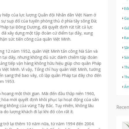
Ed
y hiếp của lực lượng Quân đội Nhân dân Việt Nam ở
Ga
 sự sụp đổ của tuyến phòng thủ ở phía tây sông Đà;
Pháp tại Đông Dương, đã quyết định rút tất cả lực
Giả
p đã xây dựng một tập đoàn cứ điểm tại đây, xung
Ra
ặn sức tiến công của quân Việt Minh.
Sâ
ng 12 năm 1952, quân Việt Minh tấn công Nà Sản và
 tại đây, nhưng không đủ sức đánh chiếm tập đoàn
Sứ
cảng tiếp vận hàng không hữu hiệu giúp cho quân Pháp
Th
Việt Minh. Vì vậy, Tổng chỉ huy quân Việt Minh, tướng
n sang thế bao vây, cô lập quân Pháp tại đây cho đến
Th
ăm 1953.
Ẩm
 hoang một thời gian. Mãi đến đầu thập niên 1960,
hòa mới quyết định khôi phục lại hoạt động của sân
ờng không của vùng Tây Bắc. Tuy nhiên, không lâu
Recen
 do lượng khách đi lại khi đó còn rất ít.
g trở lại thêm 10 năm nữa, từ năm 1994 đến 2004.