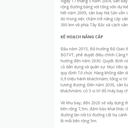
Ngày 17 tháng 5 năm 2004, sân bay
rộng đường băng với tổng vốn dự ki
hết năm 2009, sân bay Nà Sản vẫn c
do trong việc chậm trễ nâng cấp sân
300 km về phía Tây Bắc và cách sân
KẾ HOẠCH NÂNG CẤP
Đầu năm 2015, Bộ trưởng Bộ Giao t
BGTVT, phê duyệt điều chỉnh Cảng 
hướng đến năm 2030. Quyết định nà
cả dân dụng và quân sự. Mục tiêu q
quy định Tổ chức Hàng không dân dụ
0,9 triệu hành khách/năm; tổng vị trí 
tương đương. Đến năm 2030, sân bay
khách/năm; có 5 vị trí đỗ máy bay c
Về khu bay, đến 2020 sẽ xây dựng đ
bên rộng 7,5m, đảm bảo khai thác 
đường lăn nối từ đường cất hạ cánh 
lề mỗi bên rộng 5m.