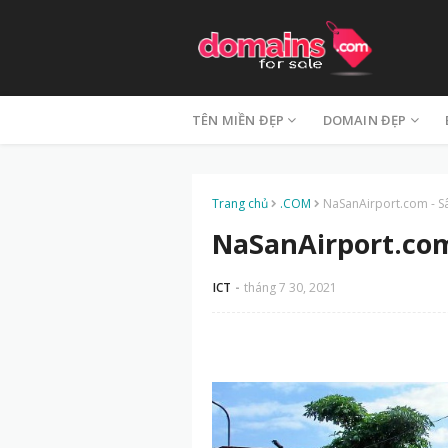
TÊN MIỀN ĐẸP
DOMAIN ĐẸP
Trang chủ
.COM
NaSanAirport.com - S
NaSanAirport.com
ICT
tháng 7 30, 2021