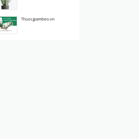
Thuocgiambeo.vn