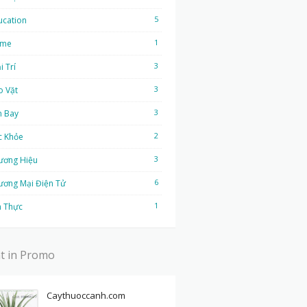
5
ucation
1
me
3
i Trí
3
o Vặt
3
n Bay
2
c Khỏe
3
ương Hiệu
6
ương Mại Điện Tử
1
 Thực
t in Promo
Caythuoccanh.com